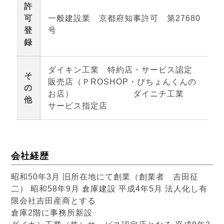
許
可
一般建設業 京都府知事許可 第27680
登
号
録
ダイキン工業 特約店・サービス認定
そ
販売店（ＰROSHOP・ぴちょんくんの
の
お店） ダイニチ工業
他
サービス指定店
会社経歴
昭和50年3月 旧所在地にて創業（創業者 吉田征
二） 昭和58年9月 倉庫建設 平成4年5月 法人化し有
限会社吉田産商とする
倉庫2階に事務所新設