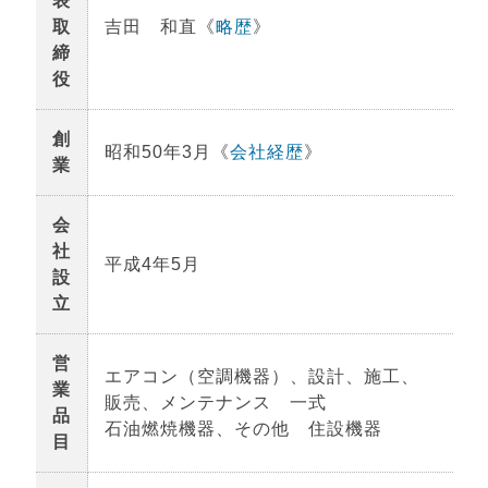
表
取
吉田 和直《
略歴
》
締
役
創
昭和50年3月《
会社経歴
》
業
会
社
平成4年5月
設
立
営
エアコン（空調機器）、設計、施工、
業
販売、メンテナンス 一式
品
石油燃焼機器、その他 住設機器
目