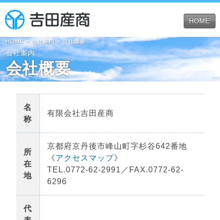
HOME
HOME
>
会社案内
> 会社概要
会社案内
会社概要
名
有限会社吉田産商
称
京都府京丹後市峰山町字杉谷642番地
所
《
アクセスマップ
》
在
TEL.0772-62-2991／FAX.0772-62-
地
6296
代